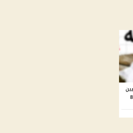
يين
 إلى 8600