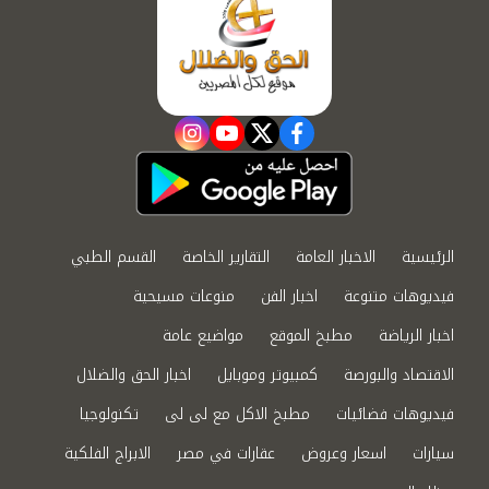
instagram
youtube
twitter
facebook
الرئيسية
الاخبار العامة
التقارير الخاصة
القسم الطبي
فيديوهات متنوعة
اخبار الفن
منوعات مسيحية
اخبار الرياضة
مطبخ الموقع
مواضيع عامة
الاقتصاد والبورصة
كمبيوتر وموبايل
اخبار الحق والضلال
فيديوهات فضائيات
مطبخ الاكل مع لى لى
تكنولوجيا
سيارات
اسعار وعروض
عقارات في مصر
الابراج الفلكية