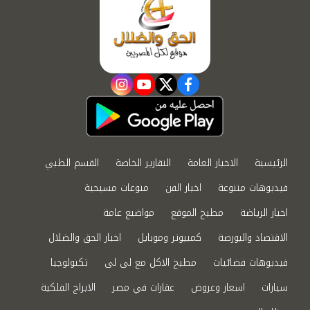
instagram
youtube
twitter
facebook
الرئيسية
الاخبار العامة
التقارير الخاصة
القسم الطبي
فيديوهات متنوعة
اخبار الفن
منوعات مسيحية
اخبار الرياضة
مطبخ الموقع
مواضيع عامة
الاقتصاد والبورصة
كمبيوتر وموبايل
اخبار الحق والضلال
فيديوهات فضائيات
مطبخ الاكل مع لى لى
تكنولوجيا
سيارات
اسعار وعروض
عقارات في مصر
الابراج الفلكية