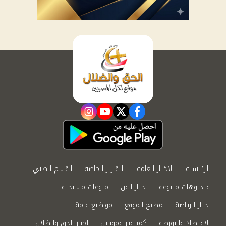
instagram
youtube
twitter
facebook
الرئيسية
الاخبار العامة
التقارير الخاصة
القسم الطبي
فيديوهات متنوعة
اخبار الفن
منوعات مسيحية
اخبار الرياضة
مطبخ الموقع
مواضيع عامة
الاقتصاد والبورصة
كمبيوتر وموبايل
اخبار الحق والضلال