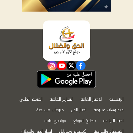
instagram
youtube
twitter
facebook
الرئيسية
الاخبار العامة
التقارير الخاصة
القسم الطبي
فيديوهات متنوعة
اخبار الفن
منوعات مسيحية
اخبار الرياضة
مطبخ الموقع
مواضيع عامة
الاقتصاد والبورصة
كمبيوتر وموبايل
اخبار الحق والضلال