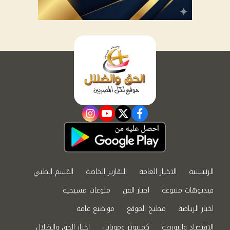
instagram
youtube
twitter
facebook
الرئيسية
الاخبار العامة
التقارير الخاصة
القسم الطبي
فيديوهات متنوعة
اخبار الفن
منوعات مسيحية
اخبار الرياضة
مطبخ الموقع
مواضيع عامة
الاقتصاد والبورصة
كمبيوتر وموبايل
اخبار الحق والضلال