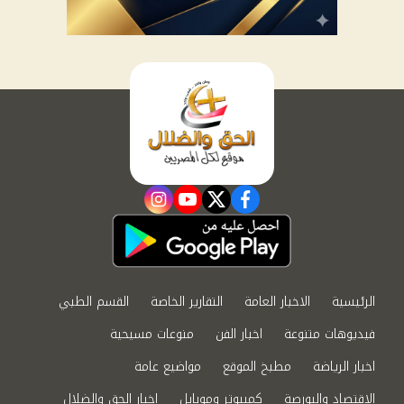
instagram
youtube
twitter
facebook
الرئيسية
الاخبار العامة
التقارير الخاصة
القسم الطبي
فيديوهات متنوعة
اخبار الفن
منوعات مسيحية
اخبار الرياضة
مطبخ الموقع
مواضيع عامة
الاقتصاد والبورصة
كمبيوتر وموبايل
اخبار الحق والضلال