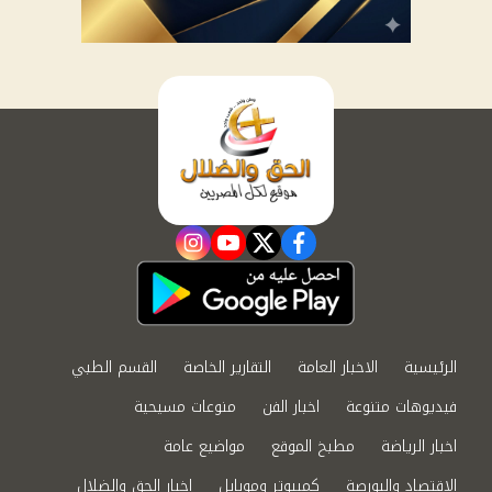
instagram
youtube
twitter
facebook
الرئيسية
الاخبار العامة
التقارير الخاصة
القسم الطبي
فيديوهات متنوعة
اخبار الفن
منوعات مسيحية
اخبار الرياضة
مطبخ الموقع
مواضيع عامة
الاقتصاد والبورصة
كمبيوتر وموبايل
اخبار الحق والضلال