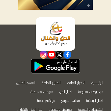
instagram
youtube
twitter
facebook
الرئيسية
الاخبار العامة
التقارير الخاصة
القسم الطبي
فيديوهات متنوعة
اخبار الفن
منوعات مسيحية
اخبار الرياضة
مطبخ الموقع
مواضيع عامة
الاقتصاد والبورصة
كمبيوتر وموبايل
اخبار الحق والضلال