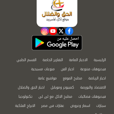
instagram
youtube
twitter
facebook
الرئيسية
الاخبار العامة
التقارير الخاصة
القسم الطبي
فيديوهات متنوعة
اخبار الفن
منوعات مسيحية
اخبار الرياضة
مطبخ الموقع
مواضيع عامة
الاقتصاد والبورصة
كمبيوتر وموبايل
اخبار الحق والضلال
فيديوهات فضائيات
مطبخ الاكل مع لى لى
تكنولوجيا
سيارات
اسعار وعروض
عقارات في مصر
الابراج الفلكية