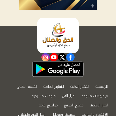
instagram
youtube
twitter
facebook
الرئيسية
الاخبار العامة
التقارير الخاصة
القسم الطبي
فيديوهات متنوعة
اخبار الفن
منوعات مسيحية
اخبار الرياضة
مطبخ الموقع
مواضيع عامة
الاقتصاد والبورصة
كمبيوتر وموبايل
اخبار الحق والضلال