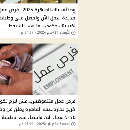
وظائف بنك القاهرة 2025.. فرص ع
جديدة سجل الآن واحصل علي وظيفة
اكبر بنك حكومي ما هي الشروط
الأربعاء 21/مايو/2025 - 04:57 م
والمواعيد؟
فرص عمل متتعوضش...مش لازم تكو
خريج تجارة...بنك القاهرة يعلن عن و
٢٠٢٥ سجل الان واحصل على وظيفة
الجمعة 24/يناير/2025 - 06:00 ص
منهم