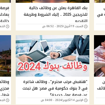
مل
بنك القاهرة يعلن عن وظائف خالية
فرصة 
 في
للخريجين 2025 .. إليك الشروط وطريقة
يعادل
التقديم
خالية
السبت 19/أبريل/2025 - 06:52 ص
الخميس 10/أبريل
التقد
ن
"هتقبض مرتب محترم".. وظائف شاغرة
وظائف
ظائف
في 3 بنوك حكومية في مصر: هل تبحث
مجزي 
عن فرصة عمل جديدة؟
شغل ق
الإثنين 14/أكتوبر/2024 - 04:00 ص
الجمعة 27/سبتمبر/4