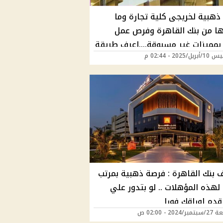
ذهبية لخريجى كلية تجارة وما
ها من بنك القاهرة وفرص عمل
 بمميزات غير مسبوقة....اعرف طريقة
/2025 - 02:44 م
يم والشروط
 بنك القاهرة : فرصة ذهبية بمرتب
لهذه المؤهلات .. لو بتدور علي
دم اوراقك فورا
202 - 02:00 ص