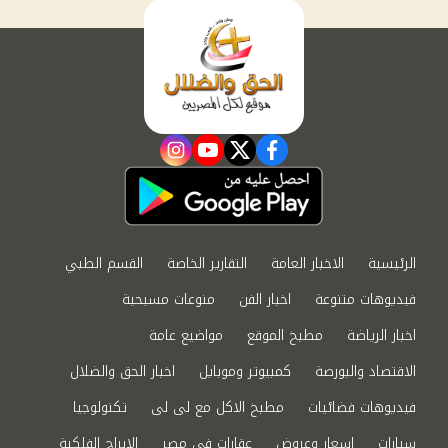
instagram
youtube
twitter
facebook
الرئيسية
الاخبار العامة
التقارير الخاصة
القسم الطبي
فيديوهات متنوعة
اخبار الفن
منوعات مسيحية
اخبار الرياضة
مطبخ الموقع
مواضيع عامة
الاقتصاد والبورصة
كمبيوتر وموبايل
اخبار الحق والضلال
فيديوهات فضائيات
مطبخ الاكل مع لى لى
تكنولوجيا
سيارات
اسعار وعروض
عقارات في مصر
الابراج الفلكية