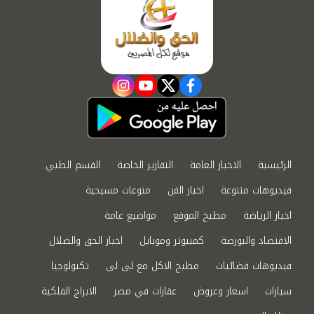
instagram
youtube
twitter
facebook
الرئيسية
الاخبار العامة
التقارير الخاصة
القسم الطبي
فيديوهات متنوعة
اخبار الفن
منوعات مسيحية
اخبار الرياضة
مطبخ الموقع
مواضيع عامة
الاقتصاد والبورصة
كمبيوتر وموبايل
اخبار الحق والضلال
فيديوهات فضائيات
مطبخ الاكل مع لى لى
تكنولوجيا
سيارات
اسعار وعروض
عقارات في مصر
الابراج الفلكية