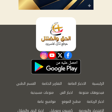
instagram
youtube
twitter
facebook
الرئيسية
الاخبار العامة
التقارير الخاصة
القسم الطبي
فيديوهات متنوعة
اخبار الفن
منوعات مسيحية
اخبار الرياضة
مطبخ الموقع
مواضيع عامة
الاقتصاد والبورصة
كمبيوتر وموبايل
اخبار الحق والضلال