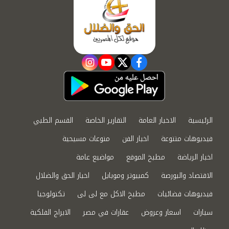
instagram
youtube
twitter
facebook
الرئيسية
الاخبار العامة
التقارير الخاصة
القسم الطبي
فيديوهات متنوعة
اخبار الفن
منوعات مسيحية
اخبار الرياضة
مطبخ الموقع
مواضيع عامة
الاقتصاد والبورصة
كمبيوتر وموبايل
اخبار الحق والضلال
فيديوهات فضائيات
مطبخ الاكل مع لى لى
تكنولوجيا
سيارات
اسعار وعروض
عقارات في مصر
الابراج الفلكية