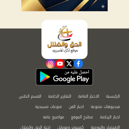
instagram
youtube
twitter
facebook
الرئيسية
الاخبار العامة
التقارير الخاصة
القسم الطبي
فيديوهات متنوعة
اخبار الفن
منوعات مسيحية
اخبار الرياضة
مطبخ الموقع
مواضيع عامة
الاقتصاد والبورصة
كمبيوتر وموبايل
اخبار الحق والضلال