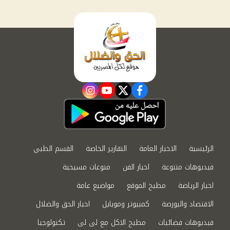
instagram
youtube
twitter
facebook
الرئيسية
الاخبار العامة
التقارير الخاصة
القسم الطبي
فيديوهات متنوعة
اخبار الفن
منوعات مسيحية
اخبار الرياضة
مطبخ الموقع
مواضيع عامة
الاقتصاد والبورصة
كمبيوتر وموبايل
اخبار الحق والضلال
فيديوهات فضائيات
مطبخ الاكل مع لى لى
تكنولوجيا