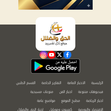
instagram
youtube
twitter
facebook
الرئيسية
الاخبار العامة
التقارير الخاصة
القسم الطبي
فيديوهات متنوعة
اخبار الفن
منوعات مسيحية
اخبار الرياضة
مطبخ الموقع
مواضيع عامة
الاقتصاد والبورصة
كمبيوتر وموبايل
اخبار الحق والضلال