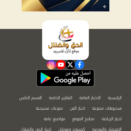
instagram
youtube
twitter
facebook
الرئيسية
الاخبار العامة
التقارير الخاصة
القسم الطبي
فيديوهات متنوعة
اخبار الفن
منوعات مسيحية
اخبار الرياضة
مطبخ الموقع
مواضيع عامة
الاقتصاد والبورصة
كمبيوتر وموبايل
اخبار الحق والضلال