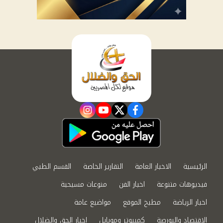
instagram
youtube
twitter
facebook
الرئيسية
الاخبار العامة
التقارير الخاصة
القسم الطبي
فيديوهات متنوعة
اخبار الفن
منوعات مسيحية
اخبار الرياضة
مطبخ الموقع
مواضيع عامة
الاقتصاد والبورصة
كمبيوتر وموبايل
اخبار الحق والضلال