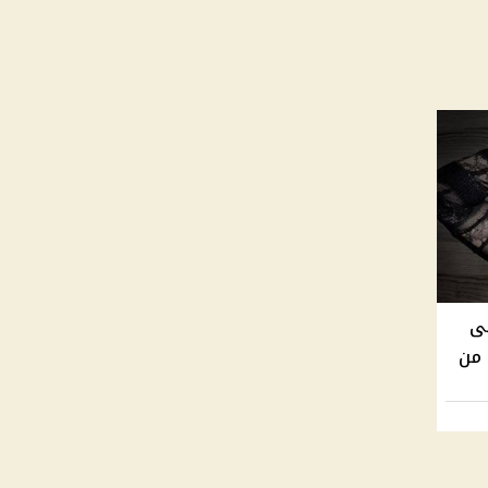
لى
 من