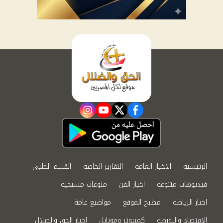
instagram
youtube
twitter
facebook
الرئيسية
الاخبار العامة
التقارير الخاصة
القسم الطبي
فيديوهات متنوعة
اخبار الفن
منوعات مسيحية
اخبار الرياضة
مطبخ الموقع
مواضيع عامة
الاقتصاد والبورصة
كمبيوتر وموبايل
اخبار الحق والضلال