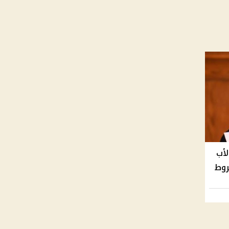
لأب
لن شروط