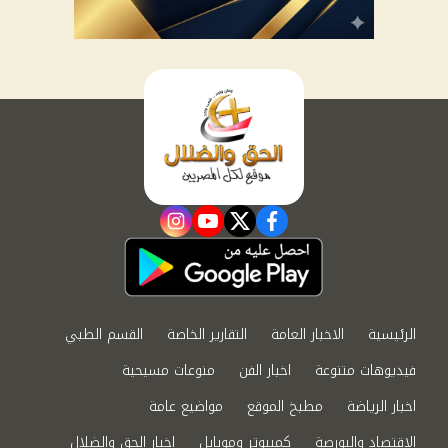
instagram
youtube
twitter
facebook
الرئيسية
الاخبار العامة
التقارير الخاصة
القسم الطبي
فيديوهات متنوعة
اخبار الفن
منوعات مسيحية
اخبار الرياضة
مطبخ الموقع
مواضيع عامة
الاقتصاد والبورصة
كمبيوتر وموبايل
اخبار الحق والضلال