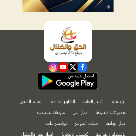
instagram
youtube
twitter
facebook
الرئيسية
الاخبار العامة
التقارير الخاصة
القسم الطبي
فيديوهات متنوعة
اخبار الفن
منوعات مسيحية
اخبار الرياضة
مطبخ الموقع
مواضيع عامة
الاقتصاد والبورصة
كمبيوتر وموبايل
اخبار الحق والضلال