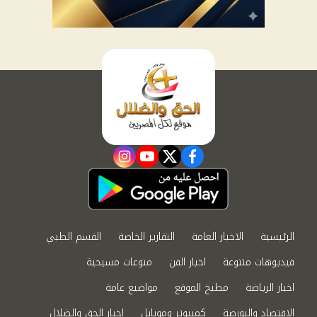
instagram
youtube
twitter
facebook
الرئيسية
الاخبار العامة
التقارير الخاصة
القسم الطبي
فيديوهات متنوعة
اخبار الفن
منوعات مسيحية
اخبار الرياضة
مطبخ الموقع
مواضيع عامة
الاقتصاد والبورصة
كمبيوتر وموبايل
اخبار الحق والضلال