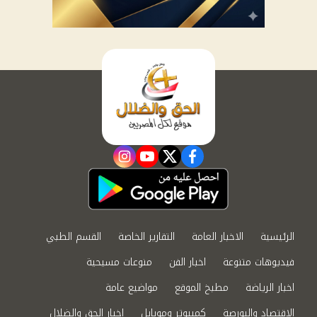
instagram
youtube
twitter
facebook
الرئيسية
الاخبار العامة
التقارير الخاصة
القسم الطبي
فيديوهات متنوعة
اخبار الفن
منوعات مسيحية
اخبار الرياضة
مطبخ الموقع
مواضيع عامة
الاقتصاد والبورصة
كمبيوتر وموبايل
اخبار الحق والضلال