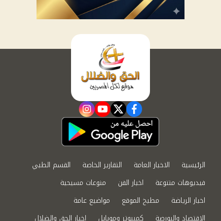
instagram
youtube
twitter
facebook
الرئيسية
الاخبار العامة
التقارير الخاصة
القسم الطبي
فيديوهات متنوعة
اخبار الفن
منوعات مسيحية
اخبار الرياضة
مطبخ الموقع
مواضيع عامة
الاقتصاد والبورصة
كمبيوتر وموبايل
اخبار الحق والضلال