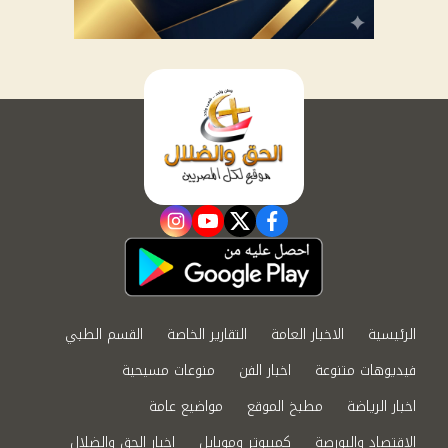
instagram
youtube
twitter
facebook
الرئيسية
الاخبار العامة
التقارير الخاصة
القسم الطبي
فيديوهات متنوعة
اخبار الفن
منوعات مسيحية
اخبار الرياضة
مطبخ الموقع
مواضيع عامة
الاقتصاد والبورصة
كمبيوتر وموبايل
اخبار الحق والضلال