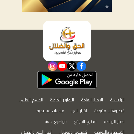
instagram
youtube
twitter
facebook
الرئيسية
الاخبار العامة
التقارير الخاصة
القسم الطبي
فيديوهات متنوعة
اخبار الفن
منوعات مسيحية
اخبار الرياضة
مطبخ الموقع
مواضيع عامة
الاقتصاد والبورصة
كمبيوتر وموبايل
اخبار الحق والضلال