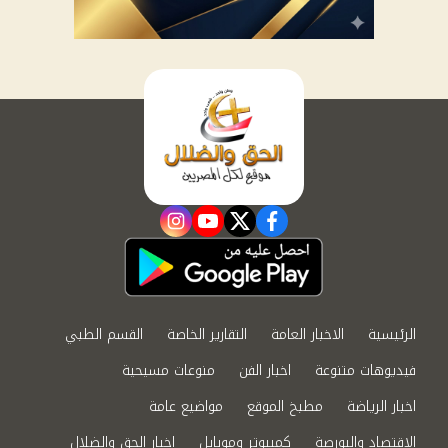
instagram
youtube
twitter
facebook
الرئيسية
الاخبار العامة
التقارير الخاصة
القسم الطبي
فيديوهات متنوعة
اخبار الفن
منوعات مسيحية
اخبار الرياضة
مطبخ الموقع
مواضيع عامة
الاقتصاد والبورصة
كمبيوتر وموبايل
اخبار الحق والضلال