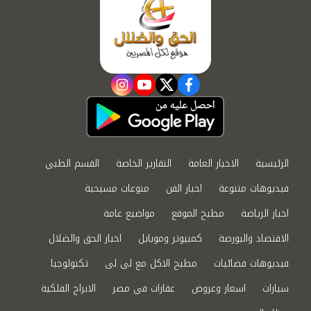
instagram
youtube
twitter
facebook
الرئيسية
الاخبار العامة
التقارير الخاصة
القسم الطبي
فيديوهات متنوعة
اخبار الفن
منوعات مسيحية
اخبار الرياضة
مطبخ الموقع
مواضيع عامة
الاقتصاد والبورصة
كمبيوتر وموبايل
اخبار الحق والضلال
فيديوهات فضائيات
مطبخ الاكل مع لى لى
تكنولوجيا
سيارات
اسعار وعروض
عقارات في مصر
الابراج الفلكية