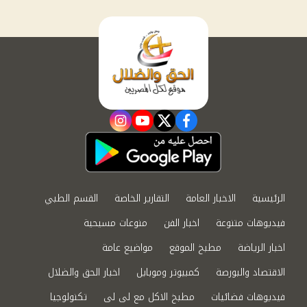
instagram
youtube
twitter
facebook
الرئيسية
الاخبار العامة
التقارير الخاصة
القسم الطبي
فيديوهات متنوعة
اخبار الفن
منوعات مسيحية
اخبار الرياضة
مطبخ الموقع
مواضيع عامة
الاقتصاد والبورصة
كمبيوتر وموبايل
اخبار الحق والضلال
فيديوهات فضائيات
مطبخ الاكل مع لى لى
تكنولوجيا