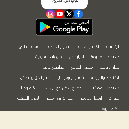
instagram
youtube
twitter
facebook
الرئيسية
الاخبار العامة
التقارير الخاصة
القسم الطبي
فيديوهات متنوعة
اخبار الفن
منوعات مسيحية
اخبار الرياضة
مطبخ الموقع
مواضيع عامة
الاقتصاد والبورصة
كمبيوتر وموبايل
اخبار الحق والضلال
فيديوهات فضائيات
مطبخ الاكل مع لى لى
تكنولوجيا
سيارات
اسعار وعروض
عقارات في مصر
الابراج الفلكية
حظك اليوم
من نحن
سياسة الخصوصية
اتصل بنا