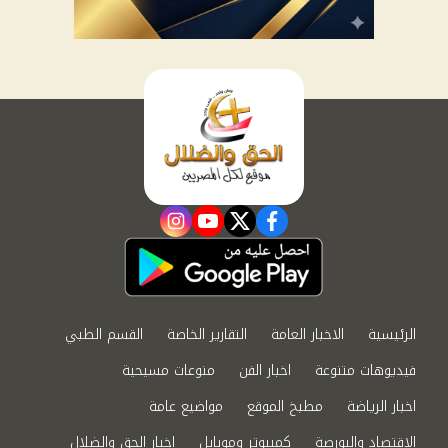
instagram
youtube
twitter
facebook
الرئيسية
الاخبار العامة
التقارير الخاصة
القسم الطبي
فيديوهات متنوعة
اخبار الفن
منوعات مسيحية
اخبار الرياضة
مطبخ الموقع
مواضيع عامة
الاقتصاد والبورصة
كمبيوتر وموبايل
اخبار الحق والضلال