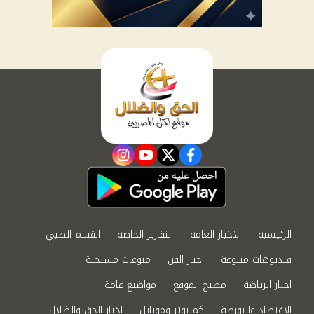
instagram
youtube
twitter
facebook
الرئيسية
الاخبار العامة
التقارير الخاصة
القسم الطبي
فيديوهات متنوعة
اخبار الفن
منوعات مسيحية
اخبار الرياضة
مطبخ الموقع
مواضيع عامة
الاقتصاد والبورصة
كمبيوتر وموبايل
اخبار الحق والضلال