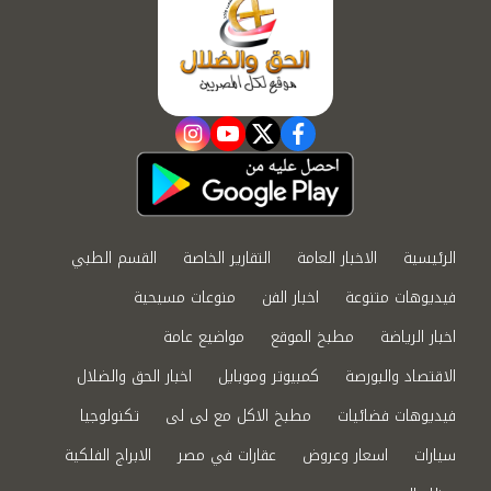
instagram
youtube
twitter
facebook
الرئيسية
الاخبار العامة
التقارير الخاصة
القسم الطبي
فيديوهات متنوعة
اخبار الفن
منوعات مسيحية
اخبار الرياضة
مطبخ الموقع
مواضيع عامة
الاقتصاد والبورصة
كمبيوتر وموبايل
اخبار الحق والضلال
فيديوهات فضائيات
مطبخ الاكل مع لى لى
تكنولوجيا
سيارات
اسعار وعروض
عقارات في مصر
الابراج الفلكية