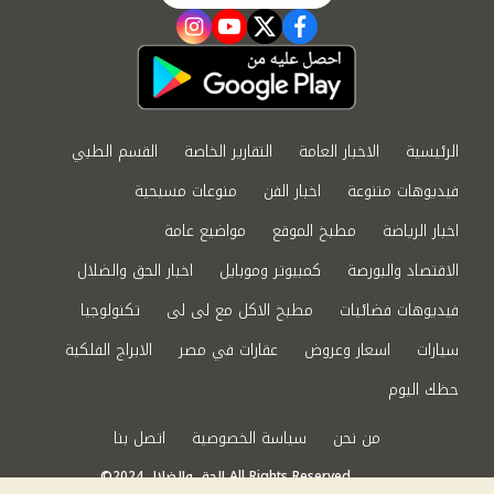
instagram
youtube
twitter
facebook
الرئيسية
الاخبار العامة
التقارير الخاصة
القسم الطبي
فيديوهات متنوعة
اخبار الفن
منوعات مسيحية
اخبار الرياضة
مطبخ الموقع
مواضيع عامة
الاقتصاد والبورصة
كمبيوتر وموبايل
اخبار الحق والضلال
فيديوهات فضائيات
مطبخ الاكل مع لى لى
تكنولوجيا
سيارات
اسعار وعروض
عقارات في مصر
الابراج الفلكية
حظك اليوم
من نحن
سياسة الخصوصية
اتصل بنا
©2024 الحق والضلال All Rights Reserved.