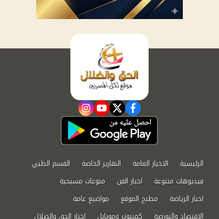
instagram
youtube
twitter
facebook
الرئيسية
الاخبار العامة
التقارير الخاصة
القسم الطبي
فيديوهات متنوعة
اخبار الفن
منوعات مسيحية
اخبار الرياضة
مطبخ الموقع
مواضيع عامة
الاقتصاد والبورصة
كمبيوتر وموبايل
اخبار الحق والضلال