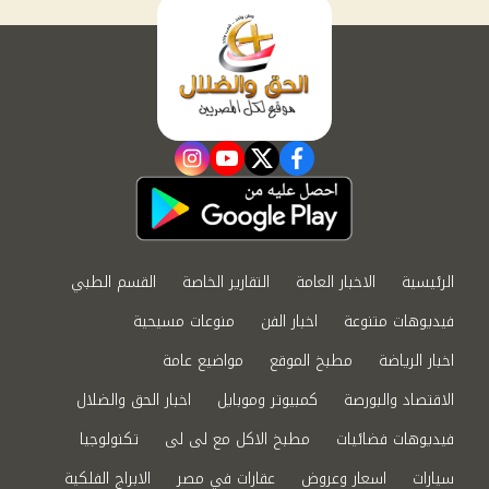
instagram
youtube
twitter
facebook
الرئيسية
الاخبار العامة
التقارير الخاصة
القسم الطبي
فيديوهات متنوعة
اخبار الفن
منوعات مسيحية
اخبار الرياضة
مطبخ الموقع
مواضيع عامة
الاقتصاد والبورصة
كمبيوتر وموبايل
اخبار الحق والضلال
فيديوهات فضائيات
مطبخ الاكل مع لى لى
تكنولوجيا
سيارات
اسعار وعروض
عقارات في مصر
الابراج الفلكية