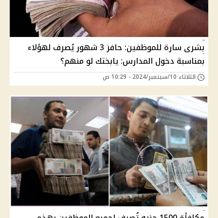
بشرى سارة للموظفين: حافز 3 شهور يُصرف لهؤلاء
بمناسبة دخول المدارس: يابختك لو منهم؟
الثلاثاء 10/سبتمبر/2024 - 10:29 ص
مكافأة 1500 جنيه تُصرف لجميع الموظفين بهذه