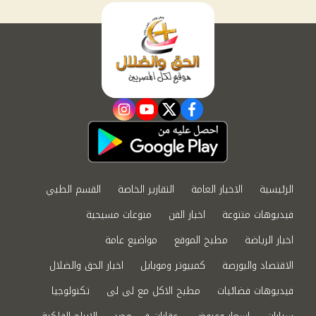
instagram
youtube
twitter
facebook
الرئيسية
الاخبار العامة
التقارير الخاصة
القسم الطبي
فيديوهات متنوعة
اخبار الفن
منوعات مسيحية
اخبار الرياضة
مطبخ الموقع
مواضيع عامة
الاقتصاد والبورصة
كمبيوتر وموبايل
اخبار الحق والضلال
فيديوهات فضائيات
مطبخ الاكل مع لى لى
تكنولوجيا