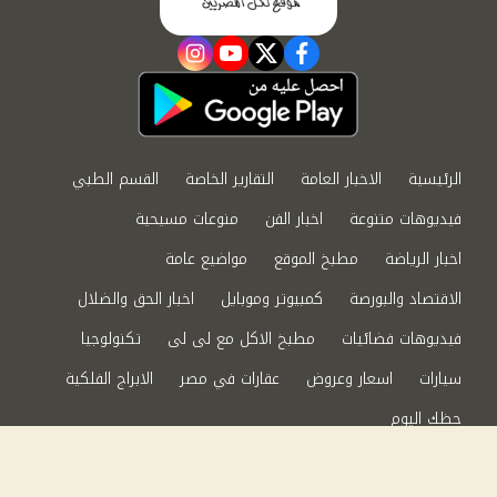
instagram
youtube
twitter
facebook
الرئيسية
الاخبار العامة
التقارير الخاصة
القسم الطبي
فيديوهات متنوعة
اخبار الفن
منوعات مسيحية
اخبار الرياضة
مطبخ الموقع
مواضيع عامة
الاقتصاد والبورصة
كمبيوتر وموبايل
اخبار الحق والضلال
فيديوهات فضائيات
مطبخ الاكل مع لى لى
تكنولوجيا
سيارات
اسعار وعروض
عقارات في مصر
الابراج الفلكية
حظك اليوم
من نحن
سياسة الخصوصية
اتصل بنا