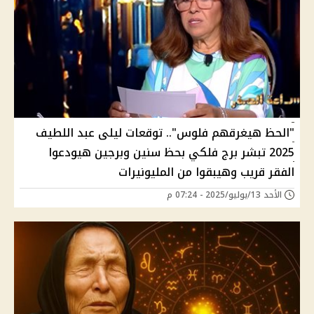
"الحظ هيغرقهم فلوس".. توقعات ليلى عبد اللطيف
2025 تبشر برج فلكي بحظ سنين وبرجين هيودعوا
الفقر قريب وهيبقوا من المليونيرات
الأحد 13/يوليو/2025 - 07:24 م