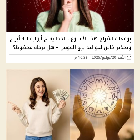
توقعات الأبراج هذا الأسبوع.. الحظ يفتح أبوابه لـ 3 أبراج
وتحذير خاص لمواليد برج القوس – هل برجك محظوظ؟
الأحد 20/يوليو/2025 - 10:39 م