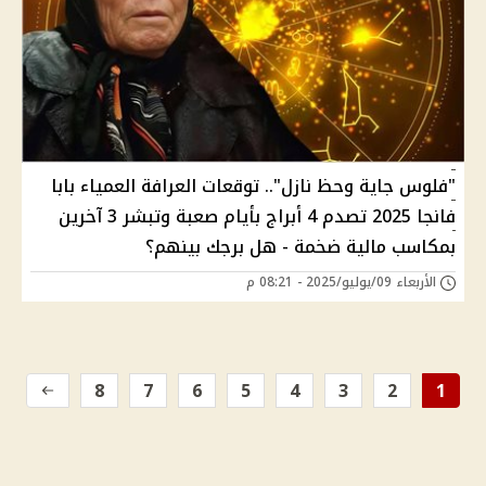
"فلوس جاية وحظ نازل".. توقعات العرافة العمياء بابا
فانجا 2025 تصدم 4 أبراج بأيام صعبة وتبشر 3 آخرين
بمكاسب مالية ضخمة - هل برجك بينهم؟
الأربعاء 09/يوليو/2025 - 08:21 م
8
7
6
5
4
3
2
1