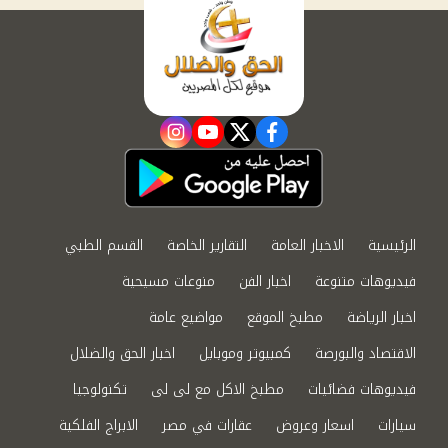
instagram
youtube
twitter
facebook
الرئيسية
الاخبار العامة
التقارير الخاصة
القسم الطبي
فيديوهات متنوعة
اخبار الفن
منوعات مسيحية
اخبار الرياضة
مطبخ الموقع
مواضيع عامة
الاقتصاد والبورصة
كمبيوتر وموبايل
اخبار الحق والضلال
فيديوهات فضائيات
مطبخ الاكل مع لى لى
تكنولوجيا
سيارات
اسعار وعروض
عقارات في مصر
الابراج الفلكية