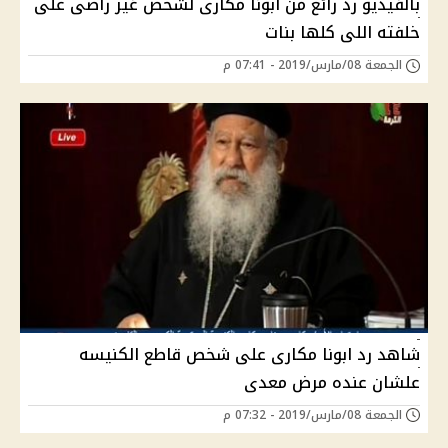
بالفيديو رد رائع من ابونا مكارى لشخص غير راضى على
خلفته اللى كلها بنات
الجمعة 08/مارس/2019 - 07:41 م
شاهد رد ابونا مكارى على شخص قاطع الكنيسه
علشان عنده مرض معدى
الجمعة 08/مارس/2019 - 07:32 م