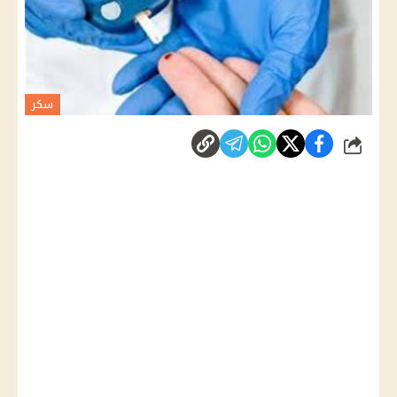
سكر
شارك