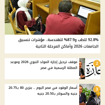
92.8% للطب و87.9% للهندسة.. مؤشرات تنسيق
الجامعات 2026 وأماكن المرحلة الثانية
موقف ترحيل إجازة المولد النبوي 2026 وموعد
2
العطلة الرسمية في مصر
أسعار الوقود في مصر اليوم .. بنزين 80 بـ20.75
3
جنيه والسولار بـ20.50 جنيه