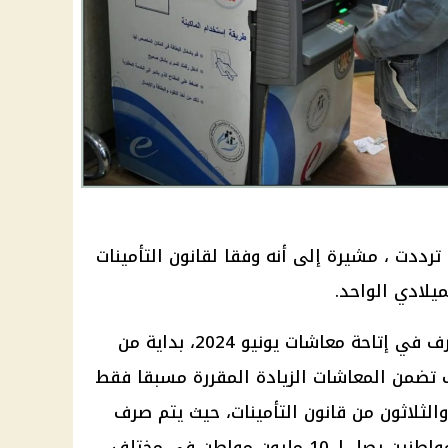
ي ترددت ، مشيرة إلى أنه وفقا لقانون
التأمينات
يلادي الواحد.
صرف في إتاحة
معاشات
يونيو 2024، بداية من
ف تضمن
المعاشات
الزيادة المقررة مسبقا فقط
التأمينات
، حيث يتم
صرف
شهريا لعدد كبير من المواطنين يصل لـ 10 مليون مواطن في مختلف