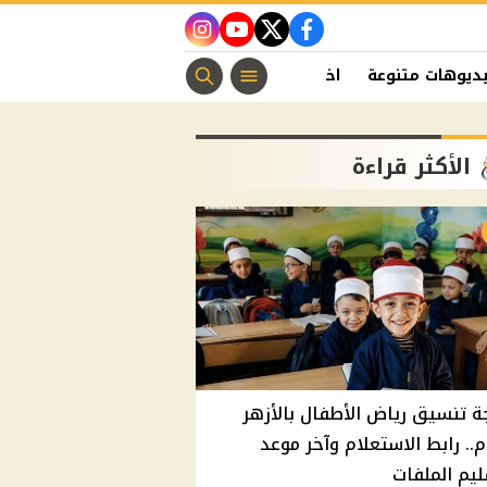
instagram
youtube
twitter
facebook
ديوهات متنوعة
اخبار الفن
منوعات مسيحية
اخبار الرياضة
الأكثر قراءة
ة تنسيق رياض الأطفال بالأزهر
م.. رابط الاستعلام وآخر موعد
يم الملفات