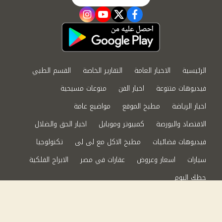
instagram
youtube
twitter
facebook
الرئيسية
الاخبار العامة
التقارير الخاصة
القسم الطبي
فيديوهات متنوعة
اخبار الفن
منوعات مسيحية
اخبار الرياضة
مطبخ الموقع
مواضيع عامة
الاقتصاد والبورصة
كمبيوتر وموبايل
اخبار الحق والضلال
فيديوهات فضائيات
مطبخ الاكل مع لى لى
تكنولوجيا
سيارات
اسعار وعروض
عقارات في مصر
الابراج الفلكية
حظك اليوم
من نحن
سياسة الخصوصية
اتصل بنا
©2024 الحق والضلال All Rights Reserved.