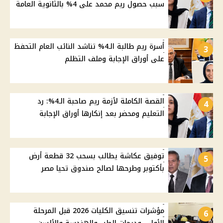
سبب حصول ريم محمد على 4% بالثانوية العامة
أسرة ريم طالبة الـ4% تناشد النائب العام التحفظ
3
على أوراق الإجابة وملف التظلم
القصة الكاملة لأزمة ريم صاحبة الـ4%: رد
4
التعليم ومحضر بعد إنكارها أوراق الإجابة
توفيق عكاشة يطالب بسحب 32 قطعة أرض
5
بأكتوبر وطرحها لصالح صندوق تحيا مصر
مؤشرات تنسيق الكليات 2026 قبل المرحلة
6