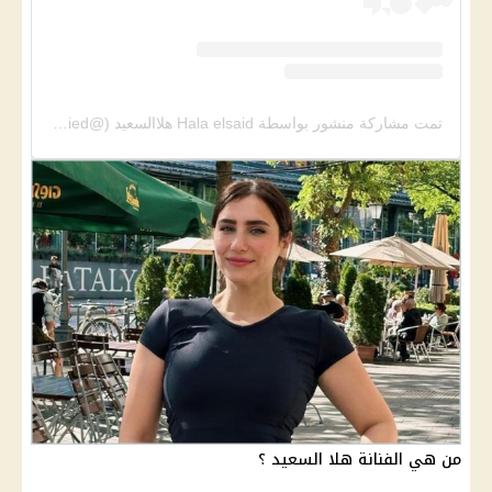
تمت مشاركة منشور بواسطة ‏‎Hala elsaid هلاالسعيد‎‏ (@‏‎hallaelsaied‎‏)
من هي الفنانة هلا السعيد ؟