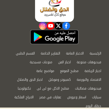
instagram
youtube
twitter
facebook
الرئيسية
الاخبار العامة
التقارير الخاصة
القسم الطبي
فيديوهات متنوعة
اخبار الفن
منوعات مسيحية
اخبار الرياضة
مطبخ الموقع
مواضيع عامة
الاقتصاد والبورصة
كمبيوتر وموبايل
اخبار الحق والضلال
فيديوهات فضائيات
مطبخ الاكل مع لى لى
تكنولوجيا
سيارات
اسعار وعروض
عقارات في مصر
الابراج الفلكية
حظك اليوم