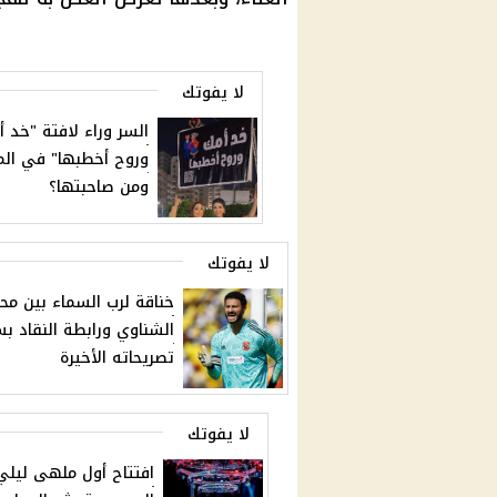
لا يفوتك
السر وراء لافتة "خد 
وروح أخطبها" في الم
ومن صاحبتها؟
لا يفوتك
خناقة لرب السماء بين مح
الشناوي ورابطة النقاد ب
تصريحاته الأخيرة
لا يفوتك
افتتاح أول ملهى ليل