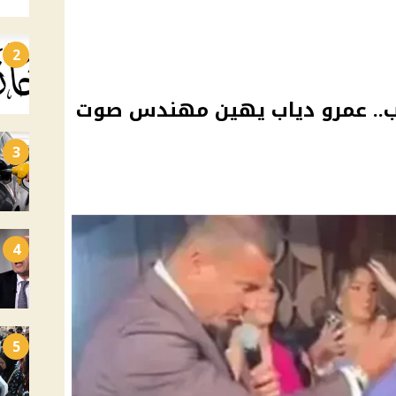
2
رب.. عمرو دياب يهين مهندس صوت
3
4
5