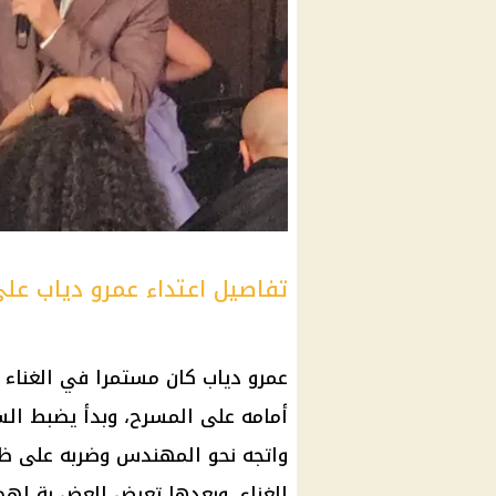
تفاصيل اعتداء عمرو دياب ع
عمرو دياب كان مستمرا في الغناء
أمامه على المسرح، وبدأ يضبط الس
واتجه نحو المهندس وضربه على ظ
الغناء، وبعدها تعرض العض بة له