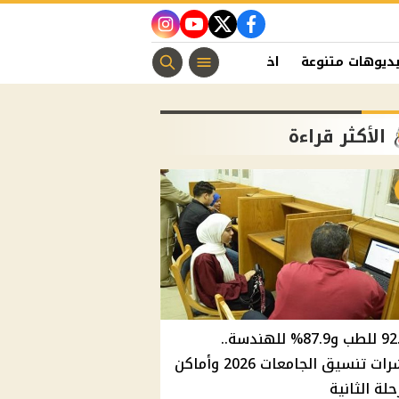
instagram
youtube
twitter
facebook
ديوهات متنوعة
اخبار الفن
منوعات مسيحية
اخبار الرياضة
الأكثر قراءة
92.8% للطب و87.9% للهندسة..
مؤشرات تنسيق الجامعات 2026 وأماكن
حلة الثانية