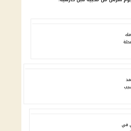
أمك
حلة
مد
سبب
ي في