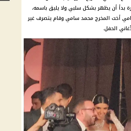
يرة بدأ أن يظهر بشكل سلبي ولا يليق باسمه،
امي
أخت
المخرج محمد سامي
وقام يتصرف غير
اني الحفل.