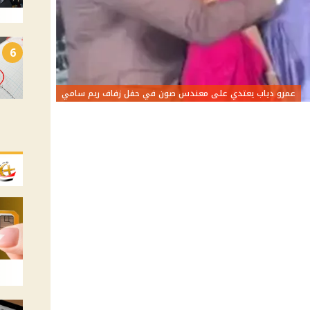
6
عمرو دياب يعتدي على معندس صون في حفل زفاف ريم سامي