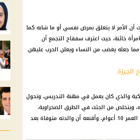
 أن الأمر لا يتعلق بمرض نفسي أو ما شابه كما
امرأة خائنة، حيث اعترف سفقاح التجمع أن
 مما جعله يغضب من النساء ويعلن الحرب عليهن.
الجيزة
ريكية والذي كان يعمل في مهنة التدريس، وتحول
، ويتخلص من الجثث في الطرق الصحراوية،
وجدير بالذكر أن لديه طفل يبلغ من العمر 10 أعوام، وأقنعه أن والدته متوفاة بعد