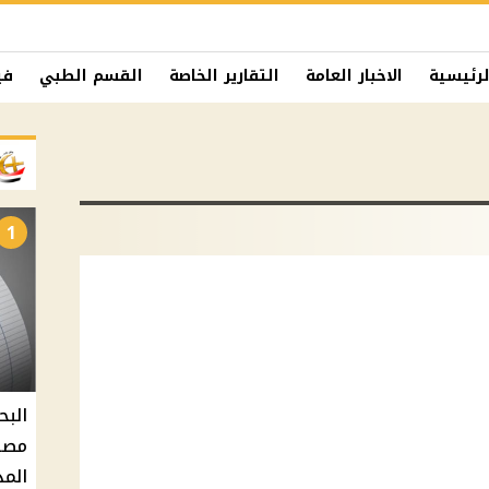
لرئيسية
الاخبار العامة
التقارير الخاصة
القسم الطبي
في
1
البح
مصر 
المد