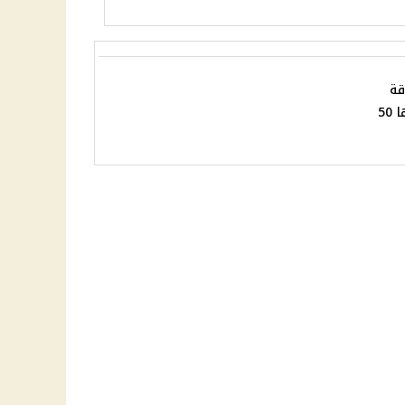
قة
شيماء سيف وفقدانها 50