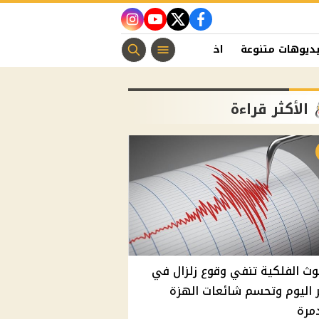
instagram
youtube
twitter
facebook
ديوهات متنوعة
اخبار الفن
منوعات مسيحية
اخبار الرياضة
الأكثر قراءة
وث الفلكية تنفي وقوع زلزال في
اليوم وتحسم شائعات الهزة
مرة