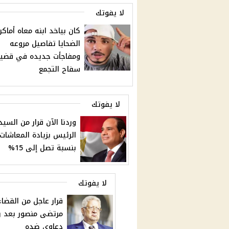
لا يفوتك
كان بياخد ابنه معاه أماكن
الضحايا تفاصيل مروعه
ومفاجأت جديده في قضي
سفاح التجمع
لا يفوتك
وردنا الآن قرار من السيد
الرئيس بزيادة المعاشات
بنسبة تصل إلى 15%
لا يفوتك
قرار عاجل من القضا
دعاوى ضده