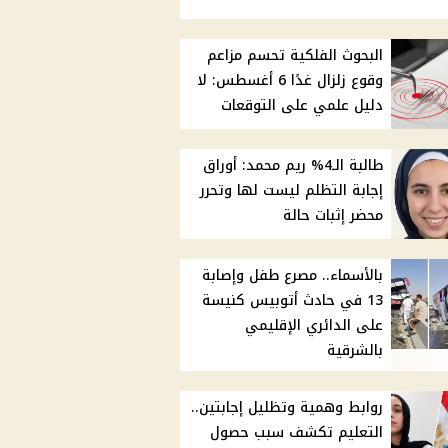
البحوث الفلكية تحسم مزاعم
وقوع زلزال غدًا 6 أغسطس: لا
دليل علمي على التوقعات
طالبة الـ4% ريم محمد: أوراق
إجابة التظلم ليست لها وتحرر
محضر إثبات حالة
بالأسماء.. مصرع طفل وإصابة
13 في حادث أتوبيس كنيسة
على الدائري الإقليمي
بالشرقية
روابط وهمية وتظليل إجابتين..
التعليم تكشف سبب حصول