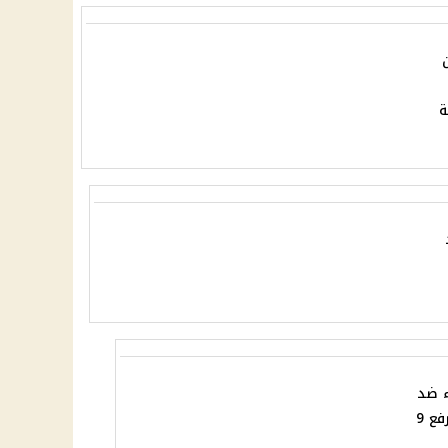
ة
ء ضد
مرتضى منصور بعد رفع 9