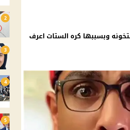
2
تخونه وبسببها كره الستات اعرف
3
4
5